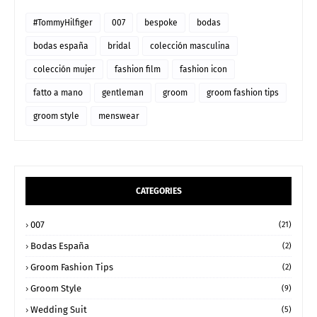
#TommyHilfiger
007
bespoke
bodas
bodas españa
bridal
colección masculina
colección mujer
fashion film
fashion icon
fatto a mano
gentleman
groom
groom fashion tips
groom style
menswear
CATEGORIES
007
(21)
Bodas España
(2)
Groom Fashion Tips
(2)
Groom Style
(9)
Wedding Suit
(5)