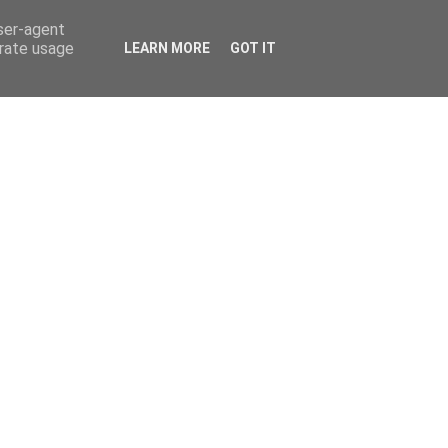
user-agent
erate usage
LEARN MORE
GOT IT