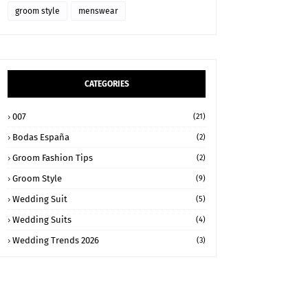
groom style
menswear
CATEGORIES
007
(21)
Bodas España
(2)
Groom Fashion Tips
(2)
Groom Style
(9)
Wedding Suit
(5)
Wedding Suits
(4)
Wedding Trends 2026
(3)