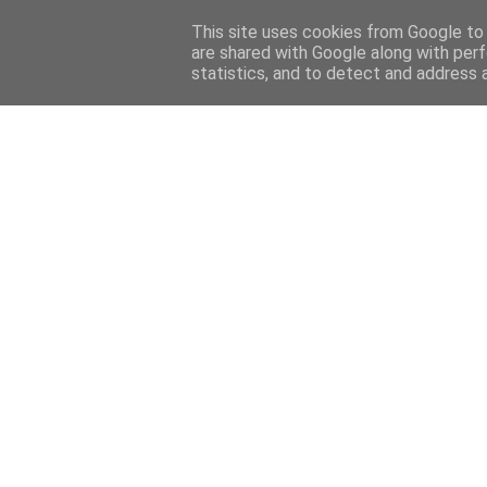
Home
Sobre mi
Contact
This site uses cookies from Google to d
are shared with Google along with perf
statistics, and to detect and address 
Home
Features
Menciones