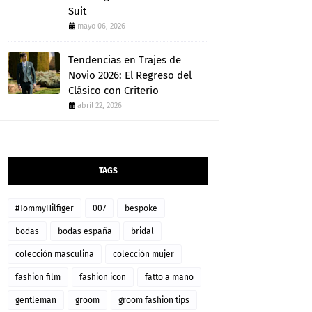
Suit
mayo 06, 2026
Tendencias en Trajes de
Novio 2026: El Regreso del
Clásico con Criterio
abril 22, 2026
TAGS
#TommyHilfiger
007
bespoke
bodas
bodas españa
bridal
colección masculina
colección mujer
fashion film
fashion icon
fatto a mano
gentleman
groom
groom fashion tips