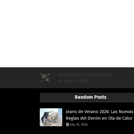
Suits & Shirts el blog de moda
versado en estilo
Random Posts
Jeans de Verano 2026: Las Nuevas
Reglas del Denim en Ola de Calor
July 30, 2026