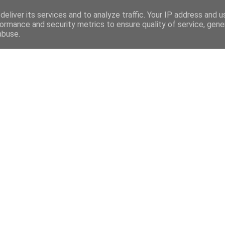
eliver its services and to analyze traffic. Your IP address and 
ormance and security metrics to ensure quality of service, gen
abuse.
Mega Menu