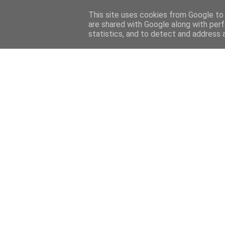
Home
Sobre mi
Contact
This site uses cookies from Google to d
are shared with Google along with perf
statistics, and to detect and address 
Home
Features
Menciones