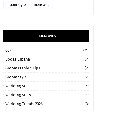
groom style
menswear
CATEGORIES
007
(21)
Bodas España
(2)
Groom Fashion Tips
(2)
Groom Style
(9)
Wedding Suit
(5)
Wedding Suits
(4)
Wedding Trends 2026
(3)