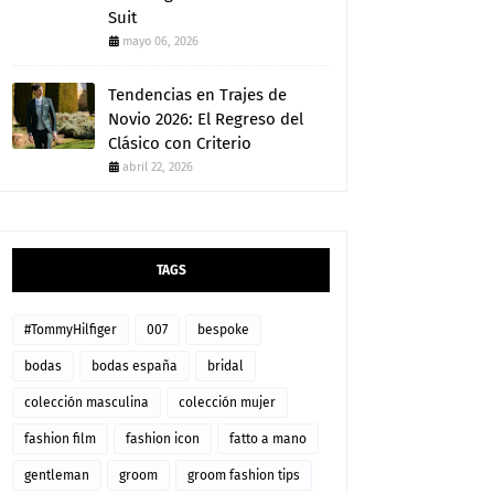
Suit
mayo 06, 2026
Tendencias en Trajes de
Novio 2026: El Regreso del
Clásico con Criterio
abril 22, 2026
TAGS
#TommyHilfiger
007
bespoke
bodas
bodas españa
bridal
colección masculina
colección mujer
fashion film
fashion icon
fatto a mano
gentleman
groom
groom fashion tips