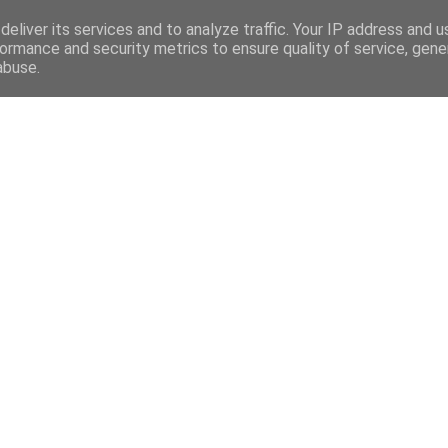
eliver its services and to analyze traffic. Your IP address and 
ormance and security metrics to ensure quality of service, gen
abuse.
Mega Menu