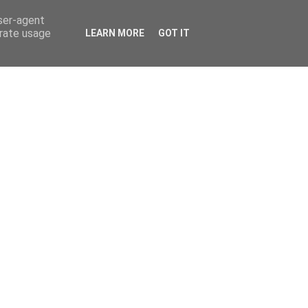
user-agent
erate usage
LEARN MORE
GOT IT