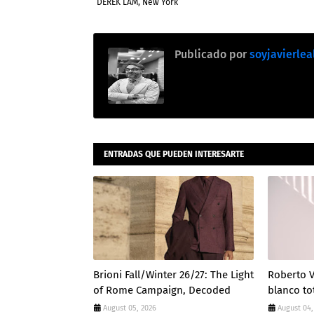
DEREK LAM, New York
Publicado por
soyjavierlea
ENTRADAS QUE PUEDEN INTERESARTE
Brioni Fall/Winter 26/27: The Light
Roberto V
of Rome Campaign, Decoded
blanco to
August 05, 2026
August 04,