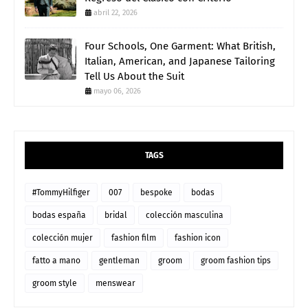
abril 22, 2026
Four Schools, One Garment: What British,
Italian, American, and Japanese Tailoring
Tell Us About the Suit
mayo 06, 2026
TAGS
#TommyHilfiger
007
bespoke
bodas
bodas españa
bridal
colección masculina
colección mujer
fashion film
fashion icon
fatto a mano
gentleman
groom
groom fashion tips
groom style
menswear