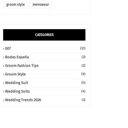
groom style
menswear
CATEGORIES
007
(21)
Bodas España
(2)
Groom Fashion Tips
(2)
Groom Style
(9)
Wedding Suit
(5)
Wedding Suits
(4)
Wedding Trends 2026
(3)