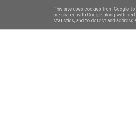
Home
Sobre mi
Contact
This site uses cookies from Google to d
are shared with Google along with perf
statistics, and to detect and address 
Home
Features
Menciones