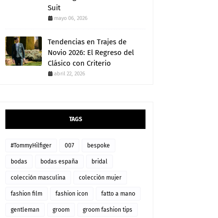
Suit
mayo 06, 2026
Tendencias en Trajes de
Novio 2026: El Regreso del
Clásico con Criterio
abril 22, 2026
TAGS
#TommyHilfiger
007
bespoke
bodas
bodas españa
bridal
colección masculina
colección mujer
fashion film
fashion icon
fatto a mano
gentleman
groom
groom fashion tips