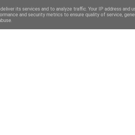
eliver its services and to analyze traffic. Your IP address and 
ormance and security metrics to ensure quality of service, gen
abuse.
Mega Menu