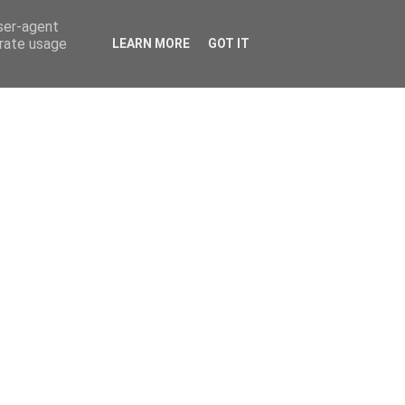
user-agent
erate usage
LEARN MORE
GOT IT