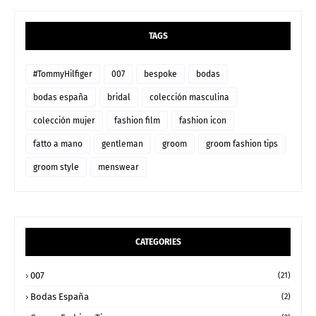
TAGS
#TommyHilfiger
007
bespoke
bodas
bodas españa
bridal
colección masculina
colección mujer
fashion film
fashion icon
fatto a mano
gentleman
groom
groom fashion tips
groom style
menswear
CATEGORIES
007
(21)
Bodas España
(2)