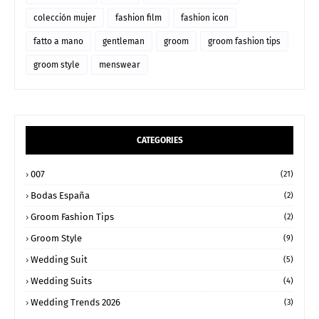
colección mujer
fashion film
fashion icon
fatto a mano
gentleman
groom
groom fashion tips
groom style
menswear
CATEGORIES
007
(21)
Bodas España
(2)
Groom Fashion Tips
(2)
Groom Style
(9)
Wedding Suit
(5)
Wedding Suits
(4)
Wedding Trends 2026
(3)