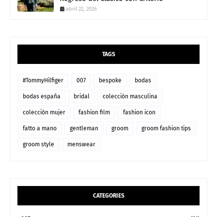
abril 22, 2026
TAGS
#TommyHilfiger
007
bespoke
bodas
bodas españa
bridal
colección masculina
colección mujer
fashion film
fashion icon
fatto a mano
gentleman
groom
groom fashion tips
groom style
menswear
CATEGORIES