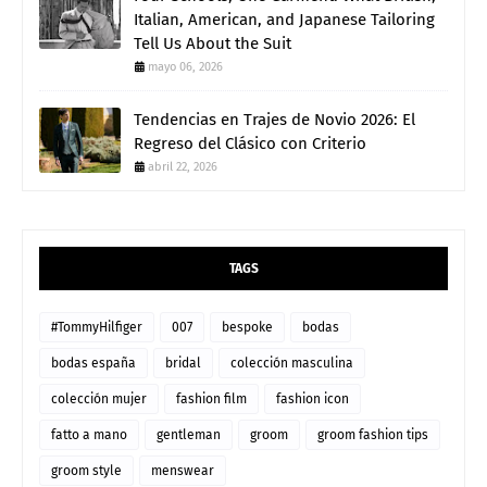
Italian, American, and Japanese Tailoring
Tell Us About the Suit
mayo 06, 2026
Tendencias en Trajes de Novio 2026: El
Regreso del Clásico con Criterio
abril 22, 2026
TAGS
#TommyHilfiger
007
bespoke
bodas
bodas españa
bridal
colección masculina
colección mujer
fashion film
fashion icon
fatto a mano
gentleman
groom
groom fashion tips
groom style
menswear