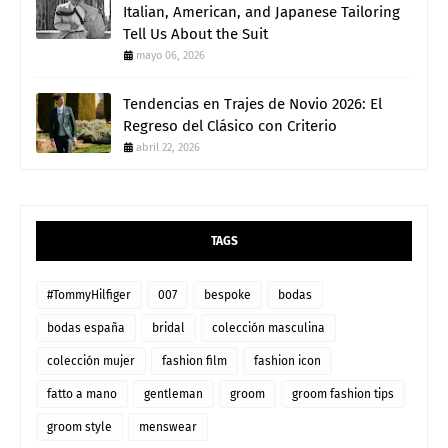
Italian, American, and Japanese Tailoring
Tell Us About the Suit
mayo 06, 2026
Tendencias en Trajes de Novio 2026: El
Regreso del Clásico con Criterio
abril 22, 2026
TAGS
#TommyHilfiger
007
bespoke
bodas
bodas españa
bridal
colección masculina
colección mujer
fashion film
fashion icon
fatto a mano
gentleman
groom
groom fashion tips
groom style
menswear