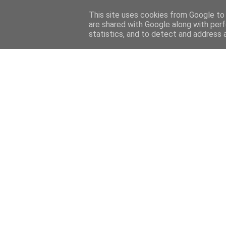
Home
Sobre mi
Contact
This site uses cookies from Google to d
are shared with Google along with perf
statistics, and to detect and address 
Home
Features
Menciones