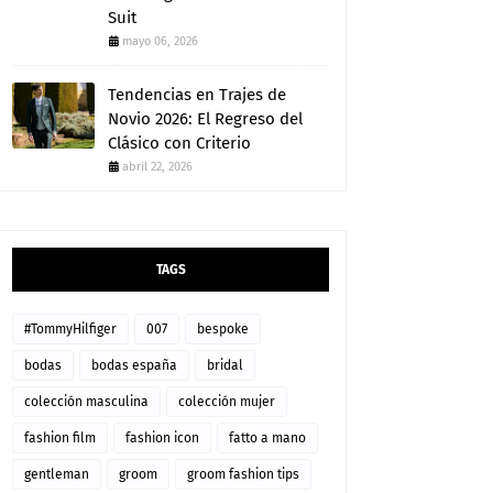
Suit
mayo 06, 2026
Tendencias en Trajes de
Novio 2026: El Regreso del
Clásico con Criterio
abril 22, 2026
TAGS
#TommyHilfiger
007
bespoke
bodas
bodas españa
bridal
colección masculina
colección mujer
fashion film
fashion icon
fatto a mano
gentleman
groom
groom fashion tips