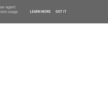
user-agent
erate usage
LEARN MORE
GOT IT