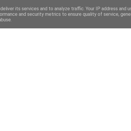
eliver its services and to analyze traffic. Your IP address and 
ormance and security metrics to ensure quality of service, gen
abuse.
Mega Menu