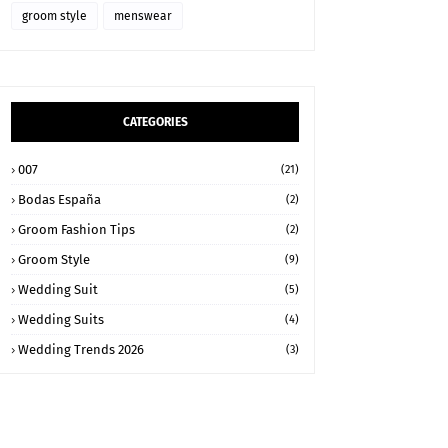
groom style
menswear
CATEGORIES
007
(21)
Bodas España
(2)
Groom Fashion Tips
(2)
Groom Style
(9)
Wedding Suit
(5)
Wedding Suits
(4)
Wedding Trends 2026
(3)