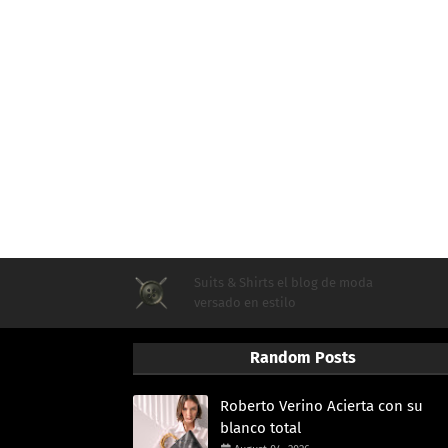
Suits & Shirts el blog de moda
versado en estilo
Random Posts
Roberto Verino Acierta con su
blanco total