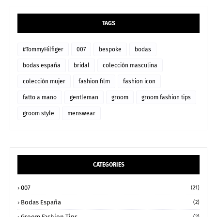
TAGS
#TommyHilfiger
007
bespoke
bodas
bodas españa
bridal
colección masculina
colección mujer
fashion film
fashion icon
fatto a mano
gentleman
groom
groom fashion tips
groom style
menswear
CATEGORIES
007
(21)
Bodas España
(2)
Groom Fashion Tips
(2)