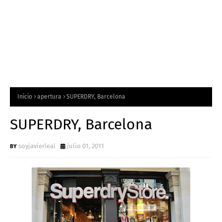
Inicio
apertura
SUPERDRY, Barcelona
SUPERDRY, Barcelona
soyjavierleal
julio 01, 2011