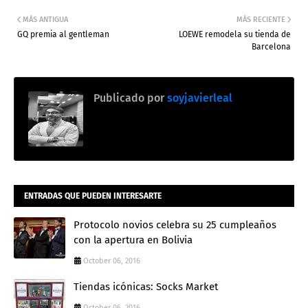
MÁS ANTIGUA
MÁS RECIENTE
GQ premia al gentleman
LOEWE remodela su tienda de
Barcelona
Publicado por
soyjavierleal
ENTRADAS QUE PUEDEN INTERESARTE
Protocolo novios celebra su 25 cumpleaños
con la apertura en Bolivia
October 06, 2016
Tiendas icónicas: Socks Market
October 06, 2016