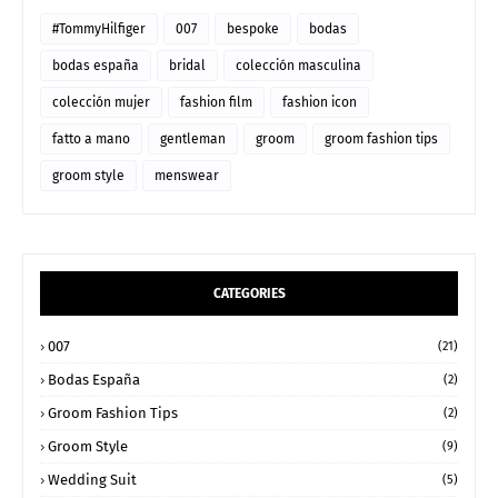
#TommyHilfiger
007
bespoke
bodas
bodas españa
bridal
colección masculina
colección mujer
fashion film
fashion icon
fatto a mano
gentleman
groom
groom fashion tips
groom style
menswear
CATEGORIES
007
(21)
Bodas España
(2)
Groom Fashion Tips
(2)
Groom Style
(9)
Wedding Suit
(5)