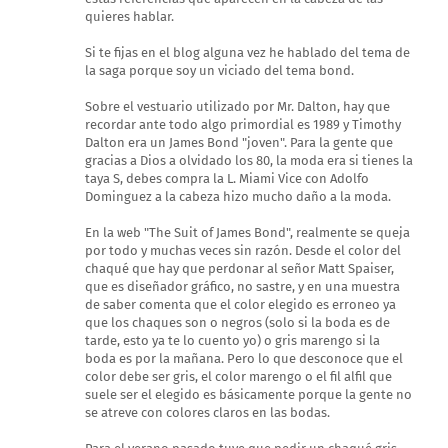
quieres hablar.
Si te fijas en el blog alguna vez he hablado del tema de
la saga porque soy un viciado del tema bond.
Sobre el vestuario utilizado por Mr. Dalton, hay que
recordar ante todo algo primordial es 1989 y Timothy
Dalton era un James Bond "joven". Para la gente que
gracias a Dios a olvidado los 80, la moda era si tienes la
taya S, debes compra la L. Miami Vice con Adolfo
Dominguez a la cabeza hizo mucho daño a la moda.
En la web "The Suit of James Bond", realmente se queja
por todo y muchas veces sin razón. Desde el color del
chaqué que hay que perdonar al señor Matt Spaiser,
que es diseñador gráfico, no sastre, y en una muestra
de saber comenta que el color elegido es erroneo ya
que los chaques son o negros (solo si la boda es de
tarde, esto ya te lo cuento yo) o gris marengo si la
boda es por la mañana. Pero lo que desconoce que el
color debe ser gris, el color marengo o el fil alfil que
suele ser el elegido es básicamente porque la gente no
se atreve con colores claros en las bodas.