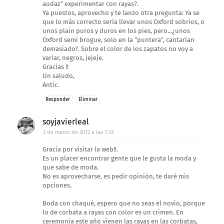
audaz" experimentar con rayas?.
Ya puestos, aprovecho y te lanzo otra pregunta: Ya se
que lo más correcto sería llevar unos Oxford sobrios, o
unos plain puros y duros en los pies, pero...¿unos
Oxford semi brogue, solo en la "puntera", cantarían
demasiado?. Sobre el color de los zapatos no voy a
variar, negros, jejeje.
Gracias !!
Un saludo,
Antic.
Responder
Eliminar
soyjavierleal
2 de marzo de 2012 a las 1:33
Gracia por visitar la web!!.
Es un placer encontrar gente que le gusta la moda y
que sabe de moda.
No es aprovecharse, es pedir opinión, te daré mis
opciones.
Boda con chaqué, espero que no seas el novio, porque
lo de corbata a rayas con color es un crimen. En
ceremonia este año vienen las rayas en las corbatas,