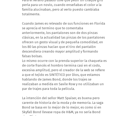
Para el verano pasado tuve que pedir un chaqué gris
perla para un novio, cuando enseñabas el color a la
familia alucinaban, pero al verlo puesto cambiaba
totalmente.
Cuando James es relevado de sus funciones en Florida
se aprecia el termino que te comentaba
anteriormente, los pantalones son de dos pinzas
clásicas, en la actualidad las pinzas de los pantalones
ofrecen un gesto visual y de pequeña comodidad, en
los 80 las pinzas hacían que el tiro del pantalón
descendiera creando mayor amplitud y formando
falsas bolsas.
Lo mismo ocurre con la prenda superior la chaqueta es
de corte francés el hombro termina casi en el codo,
excesiva amplitud, pero el creador de la web se refiere
a que el tejido es SINTÉTICO por Dios, que estamos
hablando de James Bond, donde los trajes se
realizaban a medida en Savile Row y no utilizaban un
par de trajes para toda la película.
La intención del señor Matt Spaiser, es buena pero
carente de historia de la moda y de memoria. La saga
Bond se basa en lo mejor de lo mejor, es como si en
Skyfall Bond llevase ropa de H&M, ya no sería Bond