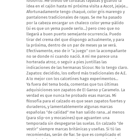
fosforito. Me olvido de corbatas rayadas y guardo la
idea en el cajón hasta mi próxima visita a Ascot, jejeje...
Afortunadamente tengo chaqué, color gris marengo y
pantalones tradicionales de rayas. Se me ha pasado
por la cabeza encargar un chaleco color yema-pálido
(si es que un yema puede serlo...) pero creo que no
llegará a buen puerto semejante ocurrencia. Puedo
tirar del crema del que dispongo actualmente, y para
la próxima, dentro de un par de meses ya se verá.
Efectivamente, eso de ir "a juego" con la acompañante
no se donde ni cuando nació. A mí me parece una
horterada atroz, o seguir a pies juntillas las
indicaciones de las hermanas Sicour. No lo tengo claro.
Zapatos: decidido, los oxford más tradicionales de A.E.
A lo mejor con los calcetines hago experimentos...
Ya fuera del tema boda, comentas que tus últimas
adquisiciones son zapatos de El Ganso y Caramelo. La
verdad es que nunca he probado esas marcas. Mi
filosofía para el calzado es que sean zapatos fuertes y
duraderos, y lamentablemente algunas marcas
españolas "de calidad" me han salido rana...al menos
(para slip-on y mocasines) que aguanten una
temporada sin despegarse las suelas. En calzado "de
vestir" siempre marcas británicas y useñas. Si tú las
recomiendas, serán de fiar. Se que es complicado el