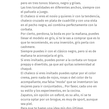
pero en tres tonos: blanco, negro y grises.
Las tres tonalidades en diferentes anchos, siempre con
el pañuelo a juego.
El chaleco si eres el novio y quieres ir con la tendencia,
chaleco cruzado en plata de cuadrillé y con una vista
en el pecho negra, así combina perfectamente con la
corbata.
Por cierto, perdona, la boda es por la mañana, puedes
llevar el modelo en gris, si te le vas a comprar que es lo
que te recomiendo, es una inversión, gris perla con
cashmere.
Siempre puedes ir con el clásico negro, pero si es de
mañana te aconsejaría el gris.
Si eres invitado, puedes poner a la corbata un toque
preppy o divertido, ya que así quitas solemnidad al
chaqué.
El chaleco si eres invitado puedes optar por el color
crema, pero nada de rojos, rosas o del color de tu
acompañante, esa falsa "moda" que se inventaron las
mujeres para ir conjuntados... Por favor, cada uno en
su estilo y los experimentos, en la cocina.
Zapatos, sin opción un oxford, es su año, ni se te
ocurra optar por un brogue, es muy de sport, aunque
sea piel.
Para que te hagas una idea mis dos últimas