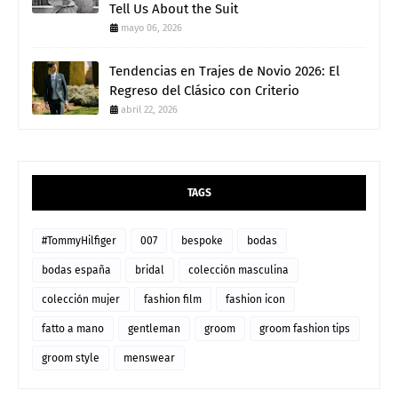
Tell Us About the Suit
mayo 06, 2026
Tendencias en Trajes de Novio 2026: El
Regreso del Clásico con Criterio
abril 22, 2026
TAGS
#TommyHilfiger
007
bespoke
bodas
bodas españa
bridal
colección masculina
colección mujer
fashion film
fashion icon
fatto a mano
gentleman
groom
groom fashion tips
groom style
menswear