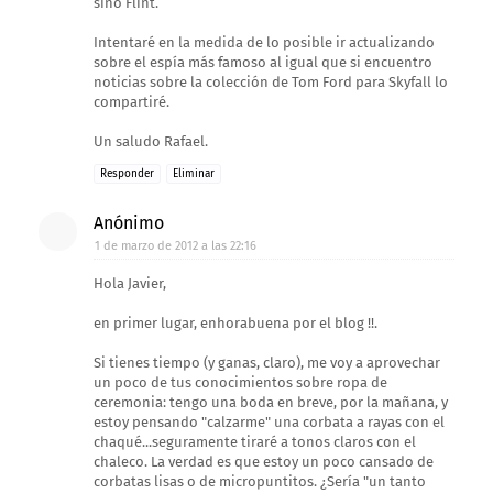
sino Flint.
Intentaré en la medida de lo posible ir actualizando
sobre el espía más famoso al igual que si encuentro
noticias sobre la colección de Tom Ford para Skyfall lo
compartiré.
Un saludo Rafael.
Responder
Eliminar
Anónimo
1 de marzo de 2012 a las 22:16
Hola Javier,
en primer lugar, enhorabuena por el blog !!.
Si tienes tiempo (y ganas, claro), me voy a aprovechar
un poco de tus conocimientos sobre ropa de
ceremonia: tengo una boda en breve, por la mañana, y
estoy pensando "calzarme" una corbata a rayas con el
chaqué...seguramente tiraré a tonos claros con el
chaleco. La verdad es que estoy un poco cansado de
corbatas lisas o de micropuntitos. ¿Sería "un tanto