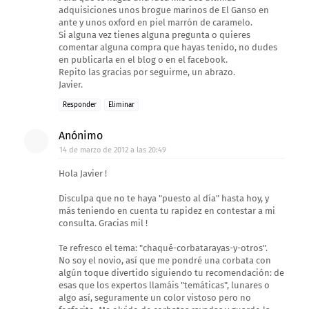
adquisiciones unos brogue marinos de El Ganso en
ante y unos oxford en piel marrón de caramelo.
Si alguna vez tienes alguna pregunta o quieres
comentar alguna compra que hayas tenido, no dudes
en publicarla en el blog o en el facebook.
Repito las gracias por seguirme, un abrazo.
Javier.
Responder
Eliminar
Anónimo
14 de marzo de 2012 a las 20:49
Hola Javier !
Disculpa que no te haya "puesto al día" hasta hoy, y
más teniendo en cuenta tu rapidez en contestar a mi
consulta. Gracias mil !
Te refresco el tema: "chaqué-corbatarayas-y-otros".
No soy el novio, así que me pondré una corbata con
algún toque divertido siguiendo tu recomendación: de
esas que los expertos llamáis "temáticas", lunares o
algo así, seguramente un color vistoso pero no