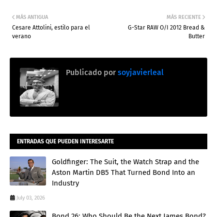
MÁS ANTIGUA
MÁS RECIENTE
Cesare Attolini, estilo para el
G-Star RAW O/I 2012 Bread &
verano
Butter
Publicado por
soyjavierleal
ENTRADAS QUE PUEDEN INTERESARTE
Goldfinger: The Suit, the Watch Strap and the
Aston Martin DB5 That Turned Bond Into an
Industry
July 03, 2026
Bond 26: Who Should Be the Next James Bond?