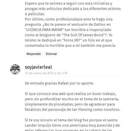
Espero que te animes a seguir con esta iniciativa y
pongas más artículos dedicado a los diferentes actores
o películas.
Por último, como profesionalque eres te hago una
pregunta. ¿No te parece el vestuario de Dalton en
"LICENCIA PARA MATAR" tan horrible e inaporpiado
como al bloguero de "The Suit Of James Bond"?. Yo
mismo le dediqué en "Foros 007" un hilo en el que
comentaba lo horrible que a mí también me parecía.
Responder
Eliminar
soyjavierleal
21 de enero de 2012 a las 1:19
De entrada gracias Rafael por tu aporte.
Si que conozco esa web que realiza un buen trabajo,
pero sin profundizar mucho en el tema de la sastrería,
simplemente da pinceladas, pero de agradecer para
fanáticos del personaje de Ian Fleming como nosotros.
Si te soy sincero el tema del blog fue porque el sastre
Lander Urquijo tiene una americana muy parecida y de
estas referencias que aparecen en la cabeza de las