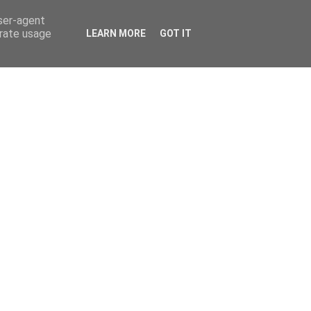
user-agent
erate usage
LEARN MORE
GOT IT