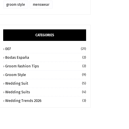
groom style
menswear
CATEGORIES
007
(21)
Bodas España
(2)
Groom Fashion Tips
(2)
Groom Style
(9)
Wedding Suit
(5)
Wedding Suits
(4)
Wedding Trends 2026
(3)