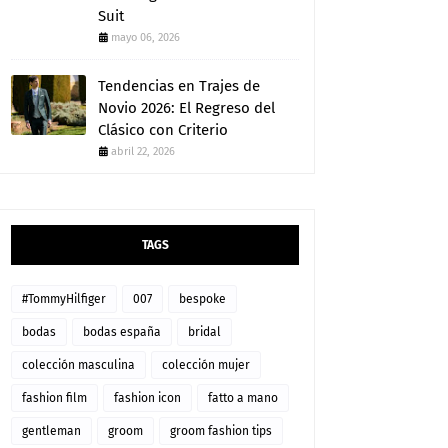
Suit
mayo 06, 2026
Tendencias en Trajes de
Novio 2026: El Regreso del
Clásico con Criterio
abril 22, 2026
TAGS
#TommyHilfiger
007
bespoke
bodas
bodas españa
bridal
colección masculina
colección mujer
fashion film
fashion icon
fatto a mano
gentleman
groom
groom fashion tips