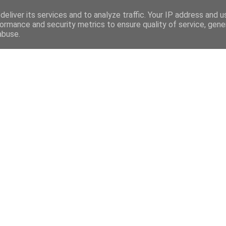
eliver its services and to analyze traffic. Your IP address and 
ormance and security metrics to ensure quality of service, gen
abuse.
Mega Menu