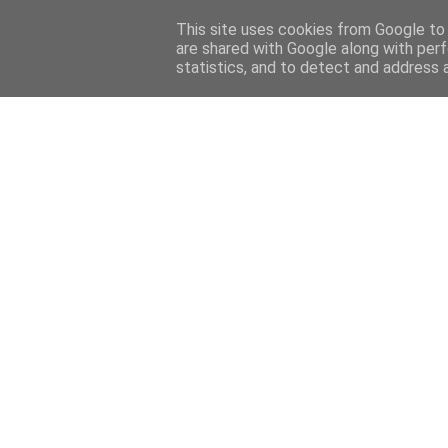
Home
Sobre mi
Contact
This site uses cookies from Google to d
are shared with Google along with perf
statistics, and to detect and address 
Home
Features
Menciones