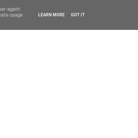
user-agent
erate usage
LEARN MORE
GOT IT