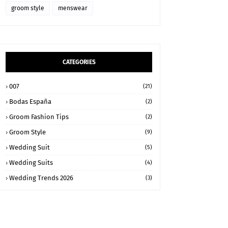
groom style
menswear
CATEGORIES
007
(21)
Bodas España
(2)
Groom Fashion Tips
(2)
Groom Style
(9)
Wedding Suit
(5)
Wedding Suits
(4)
Wedding Trends 2026
(3)