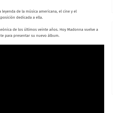
a leyenda de la música americana, el cine y el
posición dedicada a ella.
leónica de los últimos veinte años. Hoy Madonna vuelve a
ante para presentar su nuevo álbum.