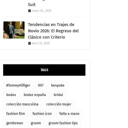
Suit
mayo 06, 2026
Tendencias en Trajes de
Novio 2026: El Regreso del
Clásico con Criterio
abril 22, 2026
TAGS
#TommyHilfiger
007
bespoke
bodas
bodas españa
bridal
colección masculina
colección mujer
fashion film
fashion icon
fatto a mano
gentleman
groom
groom fashion tips