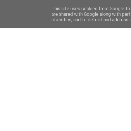
Home
Sobre mi
Contact
This site uses cookies from Google to d
are shared with Google along with perf
statistics, and to detect and address 
Home
Features
Menciones