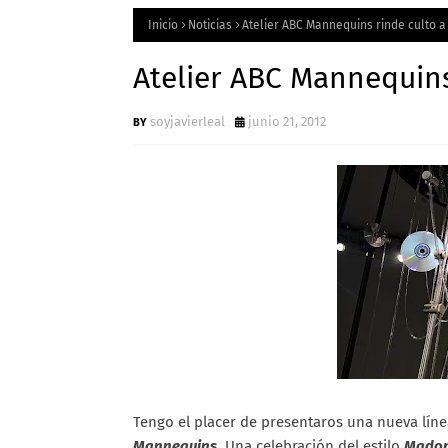
Inicio
Noticias
Atelier ABC Mannequins rinde culto
Atelier ABC Mannequin
soyjavierleal
junio 21, 2012
T
engo el placer de presentaros una nueva lín
Mannequins.
Una celebración del estilo
Mado