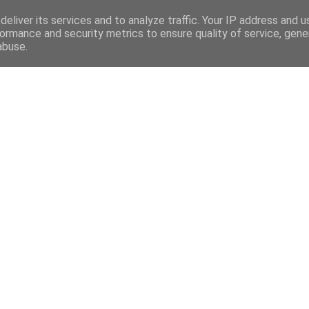
eliver its services and to analyze traffic. Your IP address and 
ormance and security metrics to ensure quality of service, gen
abuse.
Mega Menu