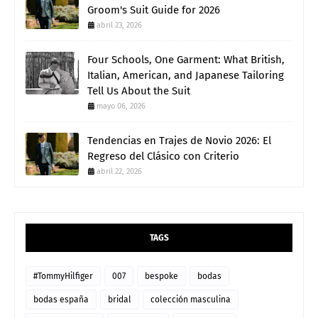
Groom's Suit Guide for 2026
abril 23, 2026
Four Schools, One Garment: What British,
Italian, American, and Japanese Tailoring
Tell Us About the Suit
mayo 06, 2026
Tendencias en Trajes de Novio 2026: El
Regreso del Clásico con Criterio
abril 22, 2026
TAGS
#TommyHilfiger
007
bespoke
bodas
bodas españa
bridal
colección masculina