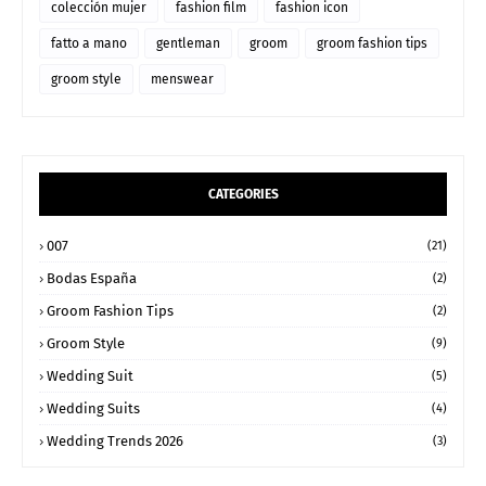
colección mujer
fashion film
fashion icon
fatto a mano
gentleman
groom
groom fashion tips
groom style
menswear
CATEGORIES
007
(21)
Bodas España
(2)
Groom Fashion Tips
(2)
Groom Style
(9)
Wedding Suit
(5)
Wedding Suits
(4)
Wedding Trends 2026
(3)