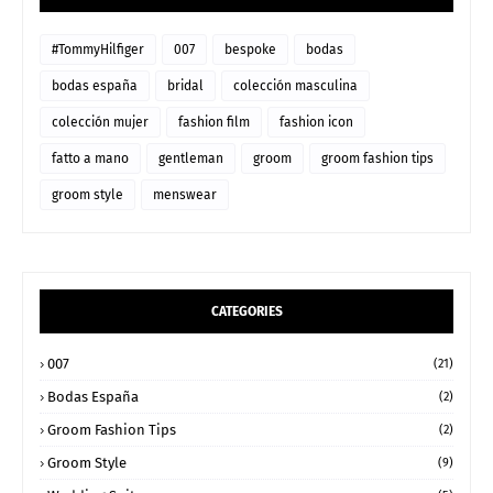
#TommyHilfiger
007
bespoke
bodas
bodas españa
bridal
colección masculina
colección mujer
fashion film
fashion icon
fatto a mano
gentleman
groom
groom fashion tips
groom style
menswear
CATEGORIES
007
(21)
Bodas España
(2)
Groom Fashion Tips
(2)
Groom Style
(9)