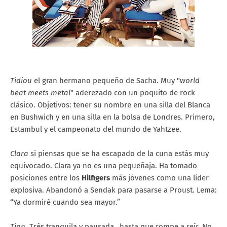
Tidiou
el gran hermano pequeño de Sacha. Muy "
world
beat meets metal
" aderezado con un poquito de rock
clásico. Objetivos: tener su nombre en una silla del Blanca
en Bushwich y en una silla en la bolsa de Londres. Primero,
Estambul y el campeonato del mundo de Yahtzee.
Clara
si piensas que se ha escapado de la cuna estás muy
equivocado. Clara ya no es una pequeñaja. Ha tomado
posiciones entre los
Hilfigers
más jóvenes como una líder
explosiva. Abandonó a Sendak para pasarse a Proust. Lema:
“Ya dormiré cuando sea mayor.”
Tian
, Très tranquila y pausada…hasta que rompe a reír. No