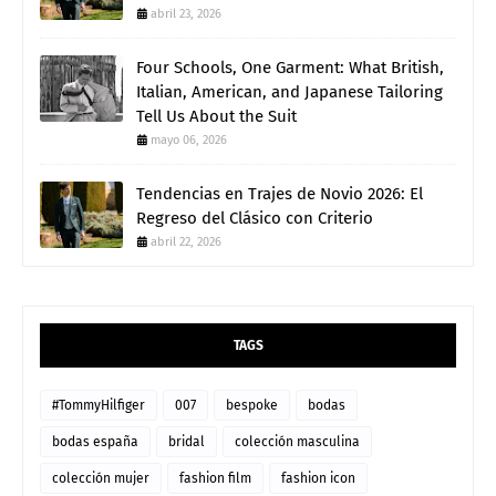
abril 23, 2026
Four Schools, One Garment: What British,
Italian, American, and Japanese Tailoring
Tell Us About the Suit
mayo 06, 2026
Tendencias en Trajes de Novio 2026: El
Regreso del Clásico con Criterio
abril 22, 2026
TAGS
#TommyHilfiger
007
bespoke
bodas
bodas españa
bridal
colección masculina
colección mujer
fashion film
fashion icon