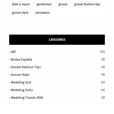
fatto a mano
gentleman
groom
groom fashion tips
groom style
menswear
CATEGORIES
007
(21)
Bodas España
(2)
Groom Fashion Tips
(2)
Groom Style
(9)
Wedding Suit
(5)
Wedding Suits
(4)
Wedding Trends 2026
(3)