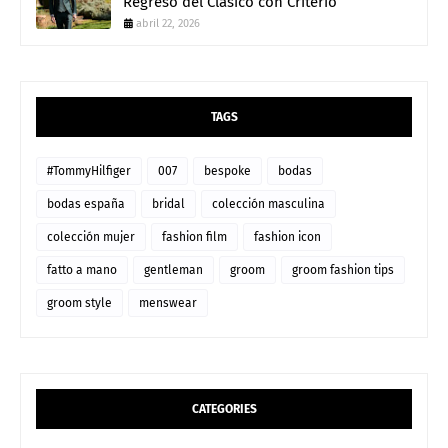
Regreso del Clásico con Criterio
abril 22, 2026
TAGS
#TommyHilfiger
007
bespoke
bodas
bodas españa
bridal
colección masculina
colección mujer
fashion film
fashion icon
fatto a mano
gentleman
groom
groom fashion tips
groom style
menswear
CATEGORIES