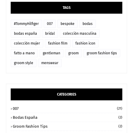
TAGS
#TommyHilfiger
007
bespoke
bodas
bodas españa
bridal
colección masculina
colección mujer
fashion film
fashion icon
fatto a mano
gentleman
groom
groom fashion tips
groom style
menswear
CATEGORIES
007
(21)
Bodas España
(2)
Groom Fashion Tips
(2)