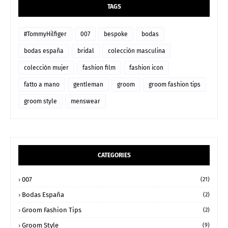
TAGS
#TommyHilfiger
007
bespoke
bodas
bodas españa
bridal
colección masculina
colección mujer
fashion film
fashion icon
fatto a mano
gentleman
groom
groom fashion tips
groom style
menswear
CATEGORIES
007
(21)
Bodas España
(2)
Groom Fashion Tips
(2)
Groom Style
(9)