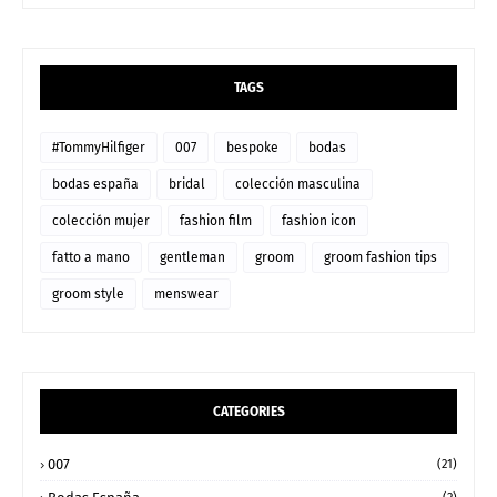
TAGS
#TommyHilfiger
007
bespoke
bodas
bodas españa
bridal
colección masculina
colección mujer
fashion film
fashion icon
fatto a mano
gentleman
groom
groom fashion tips
groom style
menswear
CATEGORIES
007
(21)