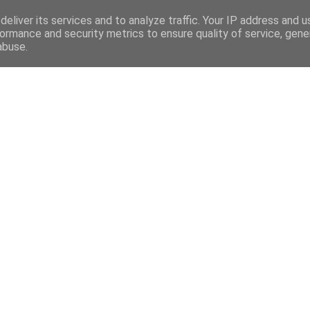
eliver its services and to analyze traffic. Your IP address and 
ormance and security metrics to ensure quality of service, gen
abuse.
Mega Menu