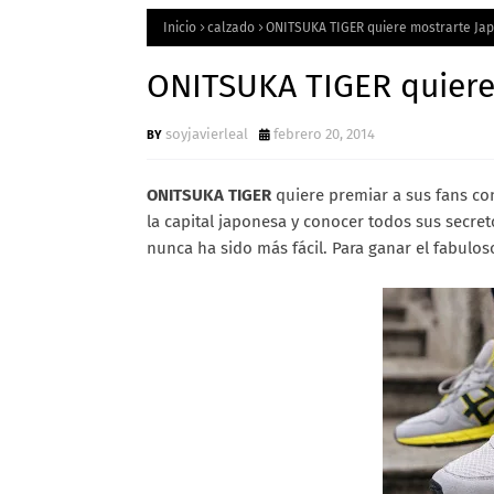
Inicio
calzado
ONITSUKA TIGER quiere mostrarte Ja
ONITSUKA TIGER quiere
soyjavierleal
febrero 20, 2014
ONITSUKA TIGER
quiere premiar a sus fans con
la capital japonesa y conocer todos sus secr
nunca ha sido más fácil. Para ganar el fabulos