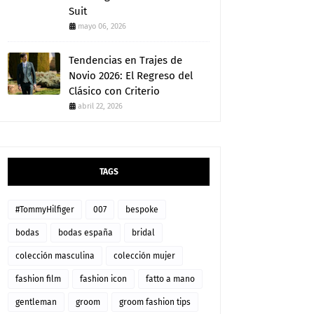
Suit
mayo 06, 2026
Tendencias en Trajes de
Novio 2026: El Regreso del
Clásico con Criterio
abril 22, 2026
TAGS
#TommyHilfiger
007
bespoke
bodas
bodas españa
bridal
colección masculina
colección mujer
fashion film
fashion icon
fatto a mano
gentleman
groom
groom fashion tips