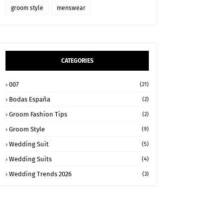
groom style
menswear
CATEGORIES
007
(21)
Bodas España
(2)
Groom Fashion Tips
(2)
Groom Style
(9)
Wedding Suit
(5)
Wedding Suits
(4)
Wedding Trends 2026
(3)