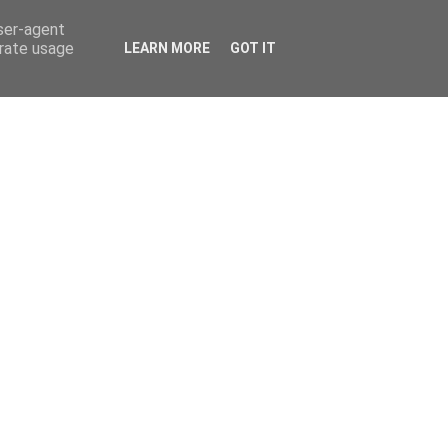
user-agent
erate usage
LEARN MORE
GOT IT