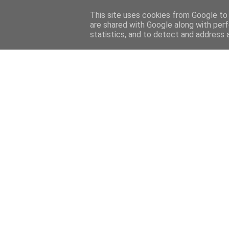
Home
Sobre mi
Contact
This site uses cookies from Google to d
are shared with Google along with perf
statistics, and to detect and address 
Home
Features
Menciones