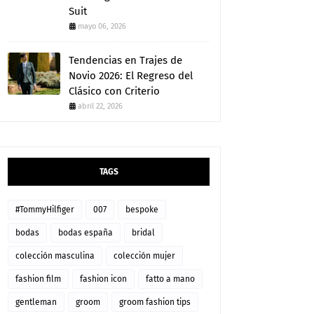
Suit
mayo 06, 2026
Tendencias en Trajes de
Novio 2026: El Regreso del
Clásico con Criterio
abril 22, 2026
TAGS
#TommyHilfiger
007
bespoke
bodas
bodas españa
bridal
colección masculina
colección mujer
fashion film
fashion icon
fatto a mano
gentleman
groom
groom fashion tips