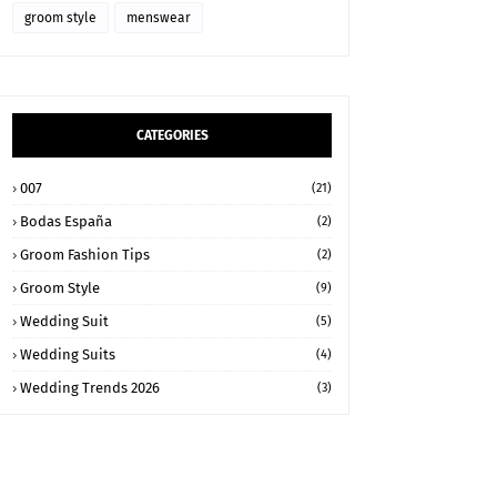
groom style
menswear
CATEGORIES
007
(21)
Bodas España
(2)
Groom Fashion Tips
(2)
Groom Style
(9)
Wedding Suit
(5)
Wedding Suits
(4)
Wedding Trends 2026
(3)