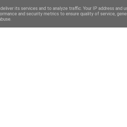
eliver its services and to analyze traffic. Your IP address and 
ormance and security metrics to ensure quality of service, gen
abuse.
Mega Menu