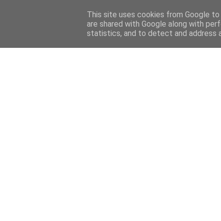
Home
Sobre mi
Contact
This site uses cookies from Google to d
are shared with Google along with perf
statistics, and to detect and address 
Home
Features
Menciones