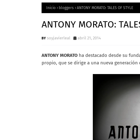
Inicio
bloggers
ANTONY MORATO: TALES OF STYLE
ANTONY MORATO: TALE
soyjavierleal
abril 21, 2014
ANTONY MORATO
ha destacado desde su fundac
propio, que se dirige a una nueva generación