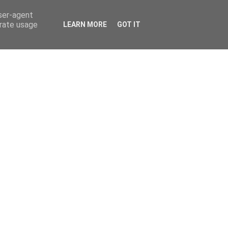
user-agent
erate usage
LEARN MORE
GOT IT