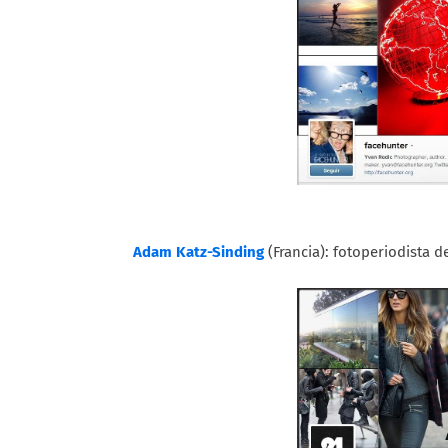
Adam Katz-Sinding
(Francia): fotoperiodista 