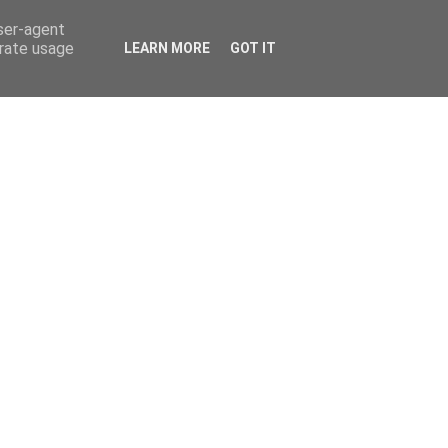
user-agent
erate usage
LEARN MORE
GOT IT