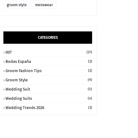
groom style
menswear
CATEGORIES
007
(21)
Bodas España
(2)
Groom Fashion Tips
(2)
Groom Style
(9)
Wedding Suit
(5)
Wedding Suits
(4)
Wedding Trends 2026
(3)