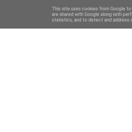
Home
Sobre mi
Contact
This site uses cookies from Google to d
are shared with Google along with perf
statistics, and to detect and address 
Home
Features
Menciones