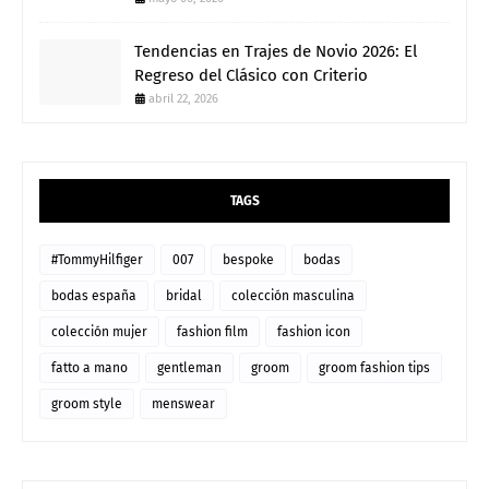
Tendencias en Trajes de Novio 2026: El
Regreso del Clásico con Criterio
abril 22, 2026
TAGS
#TommyHilfiger
007
bespoke
bodas
bodas españa
bridal
colección masculina
colección mujer
fashion film
fashion icon
fatto a mano
gentleman
groom
groom fashion tips
groom style
menswear