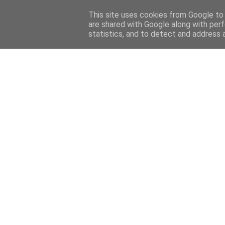
Home
Sobre mi
Contact
This site uses cookies from Google to d
are shared with Google along with perf
statistics, and to detect and address 
Home
Features
Menciones