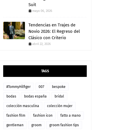
Suit
mayo 06, 2026
Tendencias en Trajes de
Novio 2026: El Regreso del
Clásico con Criterio
abril 22, 2026
TAGS
#TommyHilfiger
007
bespoke
bodas
bodas españa
bridal
colección masculina
colección mujer
fashion film
fashion icon
fatto a mano
gentleman
groom
groom fashion tips