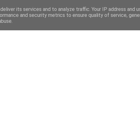
eliver its services and to analyze traffic. Your IP address and 
ormance and security metrics to ensure quality of service, gen
abuse.
Mega Menu