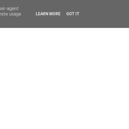
user-agent
erate usage
LEARN MORE
GOT IT