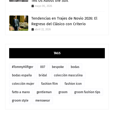
Tell Us About the Suit
mayo 06, 2026
Tendencias en Trajes de Novio 2026: El
Regreso del Clásico con Criterio
abril 22, 2026
TAGS
#TommyHilfiger
007
bespoke
bodas
bodas españa
bridal
colección masculina
colección mujer
fashion film
fashion icon
fatto a mano
gentleman
groom
groom fashion tips
groom style
menswear