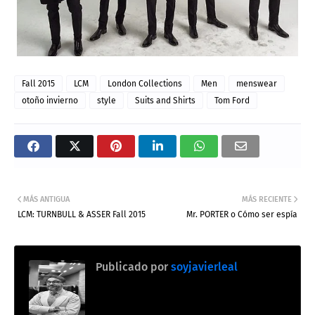
Fall 2015
LCM
London Collections
Men
menswear
otoño invierno
style
Suits and Shirts
Tom Ford
MÁS ANTIGUA
MÁS RECIENTE
LCM: TURNBULL & ASSER Fall 2015
Mr. PORTER o Cómo ser espía
Publicado por
soyjavierleal