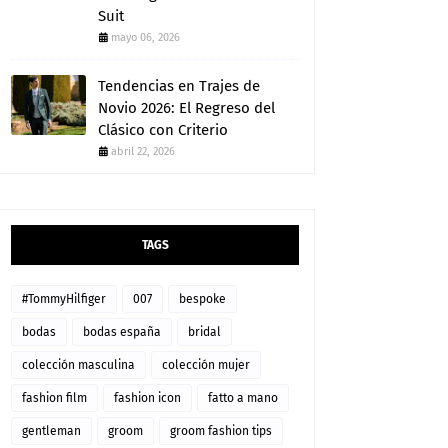
Suit
mayo 06, 2026
Tendencias en Trajes de
Novio 2026: El Regreso del
Clásico con Criterio
abril 22, 2026
TAGS
#TommyHilfiger
007
bespoke
bodas
bodas españa
bridal
colección masculina
colección mujer
fashion film
fashion icon
fatto a mano
gentleman
groom
groom fashion tips