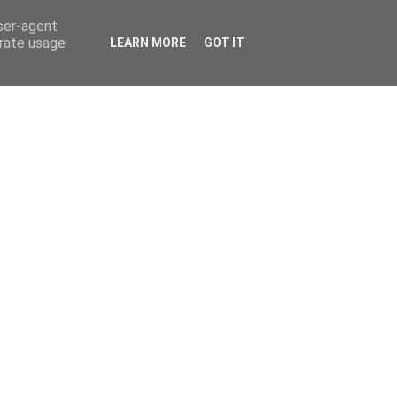
user-agent
erate usage
LEARN MORE
GOT IT