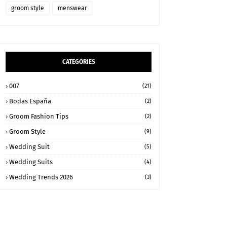
groom style
menswear
CATEGORIES
007
(21)
Bodas España
(2)
Groom Fashion Tips
(2)
Groom Style
(9)
Wedding Suit
(5)
Wedding Suits
(4)
Wedding Trends 2026
(3)