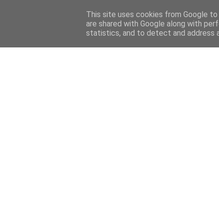
Home
Sobre mi
Contact
This site uses cookies from Google to d
are shared with Google along with perf
statistics, and to detect and address 
Home
Features
Menciones