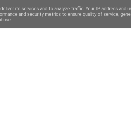
eliver its services and to analyze traffic. Your IP address and 
ormance and security metrics to ensure quality of service, gen
abuse.
Mega Menu