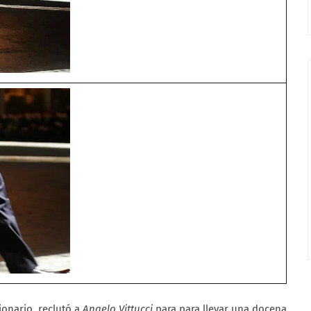
onario, reclutó a
Angelo Vittucci
para para llevar una docena