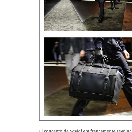
El concepto de
Savini
era francamente revoluci