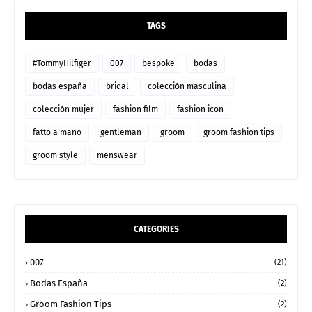
TAGS
#TommyHilfiger
007
bespoke
bodas
bodas españa
bridal
colección masculina
colección mujer
fashion film
fashion icon
fatto a mano
gentleman
groom
groom fashion tips
groom style
menswear
CATEGORIES
007
(21)
Bodas España
(2)
Groom Fashion Tips
(2)