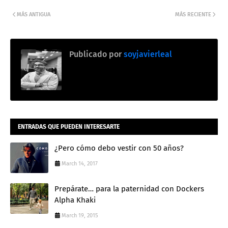
MÁS ANTIGUA
MÁS RECIENTE
Publicado por
soyjavierleal
ENTRADAS QUE PUEDEN INTERESARTE
¿Pero cómo debo vestir con 50 años?
March 14, 2017
Prepárate… para la paternidad con Dockers
Alpha Khaki
March 19, 2015