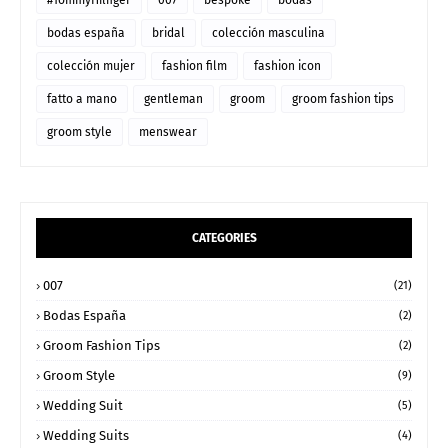
#TommyHilfiger
007
bespoke
bodas
bodas españa
bridal
colección masculina
colección mujer
fashion film
fashion icon
fatto a mano
gentleman
groom
groom fashion tips
groom style
menswear
CATEGORIES
007
(21)
Bodas España
(2)
Groom Fashion Tips
(2)
Groom Style
(9)
Wedding Suit
(5)
Wedding Suits
(4)