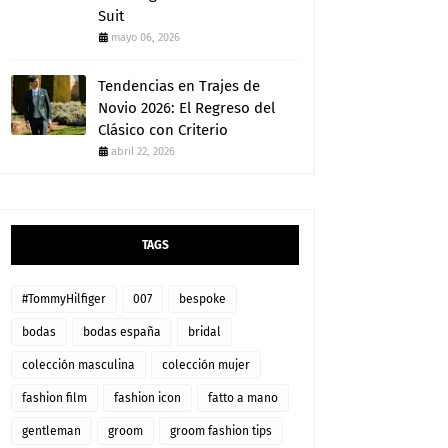
Suit
mayo 06, 2026
Tendencias en Trajes de
Novio 2026: El Regreso del
Clásico con Criterio
abril 22, 2026
TAGS
#TommyHilfiger
007
bespoke
bodas
bodas españa
bridal
colección masculina
colección mujer
fashion film
fashion icon
fatto a mano
gentleman
groom
groom fashion tips