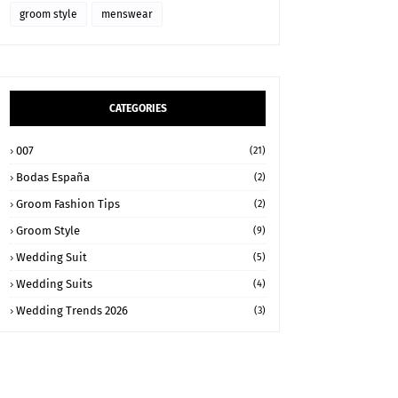
groom style
menswear
CATEGORIES
007
(21)
Bodas España
(2)
Groom Fashion Tips
(2)
Groom Style
(9)
Wedding Suit
(5)
Wedding Suits
(4)
Wedding Trends 2026
(3)