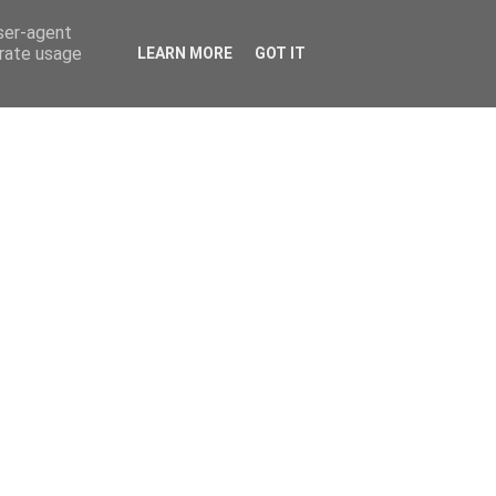
user-agent
erate usage
LEARN MORE
GOT IT