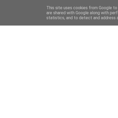
Home
Sobre mi
Contact
This site uses cookies from Google to d
are shared with Google along with perf
statistics, and to detect and address 
Home
Features
Menciones