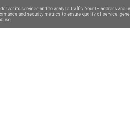
eliver its services and to analyze traffic. Your IP address and 
ormance and security metrics to ensure quality of service, gen
abuse.
Mega Menu