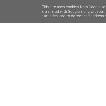
Home
Sobre mi
Contact
This site uses cookies from Google to d
are shared with Google along with perf
statistics, and to detect and address 
Home
Features
Menciones