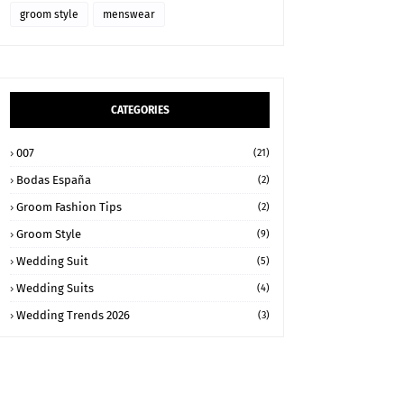
groom style
menswear
CATEGORIES
007
(21)
Bodas España
(2)
Groom Fashion Tips
(2)
Groom Style
(9)
Wedding Suit
(5)
Wedding Suits
(4)
Wedding Trends 2026
(3)