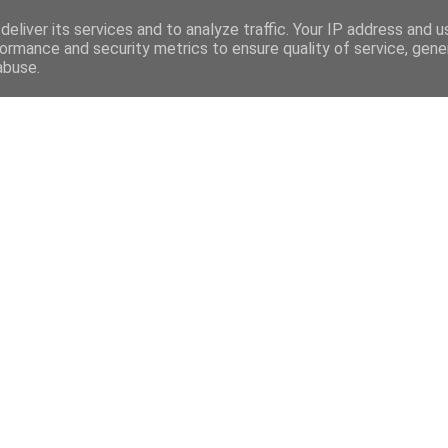
eliver its services and to analyze traffic. Your IP address and 
ormance and security metrics to ensure quality of service, gen
abuse.
Mega Menu