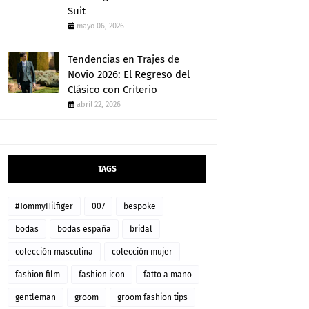
Suit
mayo 06, 2026
Tendencias en Trajes de
Novio 2026: El Regreso del
Clásico con Criterio
abril 22, 2026
TAGS
#TommyHilfiger
007
bespoke
bodas
bodas españa
bridal
colección masculina
colección mujer
fashion film
fashion icon
fatto a mano
gentleman
groom
groom fashion tips