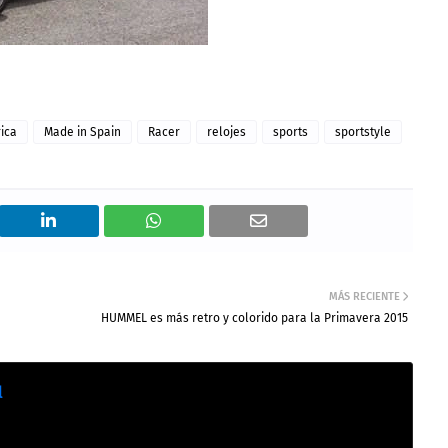
rica
Made in Spain
Racer
relojes
sports
sportstyle
MÁS RECIENTE
HUMMEL es más retro y colorido para la Primavera 2015
l