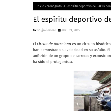
Inicio
cronógrafo
El espíritu deportivo de RACER co
El espíritu deportivo 
soyjavierleal
abril 21, 2015
El
Circuit de Barcelona
es un circuito históri
han demostrado su velocidad en su asfalto. E
anfitrión de un grupo de carreras y exposici
ha sido el protagonista.