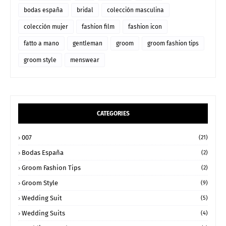
bodas españa
bridal
colección masculina
colección mujer
fashion film
fashion icon
fatto a mano
gentleman
groom
groom fashion tips
groom style
menswear
CATEGORIES
007
(21)
Bodas España
(2)
Groom Fashion Tips
(2)
Groom Style
(9)
Wedding Suit
(5)
Wedding Suits
(4)