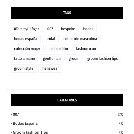
TAGS
#TommyHilfiger
007
bespoke
bodas
bodas españa
bridal
colección masculina
colección mujer
fashion film
fashion icon
fatto a mano
gentleman
groom
groom fashion tips
groom style
menswear
CATEGORIES
007
(21)
Bodas España
(2)
Groom Fashion Tips
(2)