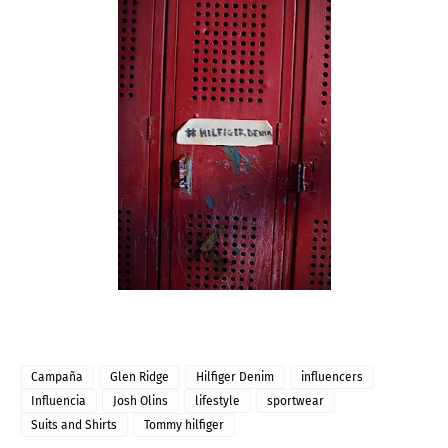
Campaña
Glen Ridge
Hilfiger Denim
influencers
Influencia
Josh Olins
lifestyle
sportwear
Suits and Shirts
Tommy hilfiger