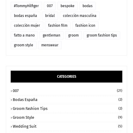
#TommyHilfiger
007
bespoke
bodas
bodas españa
bridal
colección masculina
colección mujer
fashion film
fashion icon
fatto a mano
gentleman
groom
groom fashion tips
groom style
menswear
CATEGORIES
007
(21)
Bodas España
(2)
Groom Fashion Tips
(2)
Groom Style
(9)
Wedding Suit
(5)