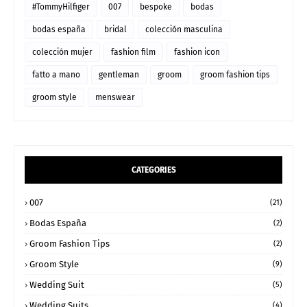
#TommyHilfiger
007
bespoke
bodas
bodas españa
bridal
colección masculina
colección mujer
fashion film
fashion icon
fatto a mano
gentleman
groom
groom fashion tips
groom style
menswear
CATEGORIES
007
(21)
Bodas España
(2)
Groom Fashion Tips
(2)
Groom Style
(9)
Wedding Suit
(5)
Wedding Suits
(4)