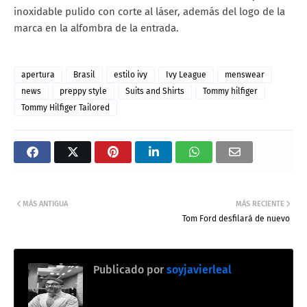
inoxidable pulido con corte al láser, además del logo de la
marca en la alfombra de la entrada.
apertura
Brasil
estilo ivy
Ivy League
menswear
news
preppy style
Suits and Shirts
Tommy hilfiger
Tommy Hilfiger Tailored
MÁS ANTIGUA
MÁS RECIENTE
Tom Ford desfilará de nuevo
Publicado por
soyjavierleal