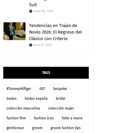
Suit
mayo 06, 2026
Tendencias en Trajes de
Novio 2026: El Regreso del
Clásico con Criterio
abril 22, 2026
TAGS
#TommyHilfiger
007
bespoke
bodas
bodas españa
bridal
colección masculina
colección mujer
fashion film
fashion icon
fatto a mano
gentleman
groom
groom fashion tips