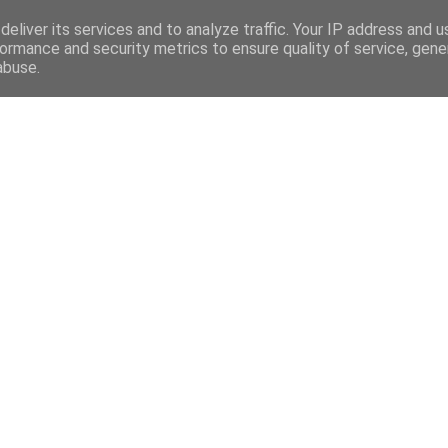
eliver its services and to analyze traffic. Your IP address and 
ormance and security metrics to ensure quality of service, gen
abuse.
Mega Menu