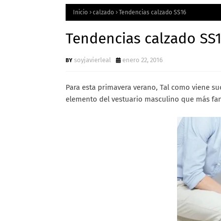
Inicio
calzado
Tendencias calzado SS16
Tendencias calzado SS
soyjavierleal
enero 22, 2016
Para esta primavera verano, Tal como viene s
elemento del vestuario masculino que más fan