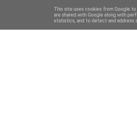
Home
Sobre mi
Contact
This site uses cookies from Google to d
are shared with Google along with perf
statistics, and to detect and address 
Home
Features
Menciones