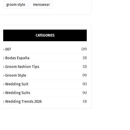
groom style
menswear
CATEGORIES
007
(21)
Bodas España
(2)
Groom Fashion Tips
(2)
Groom Style
(9)
Wedding Suit
(5)
Wedding Suits
(4)
Wedding Trends 2026
(3)