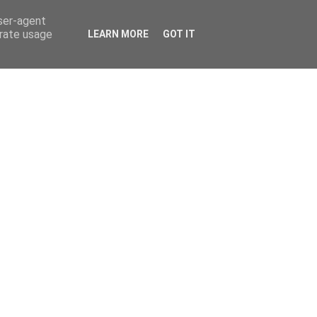
user-agent
erate usage
LEARN MORE
GOT IT