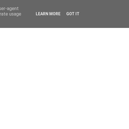
user-agent
erate usage
LEARN MORE
GOT IT