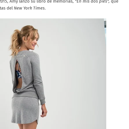
2015, Amy lanzó su libro de memorias,
"En mis dos pies",
que
ntas del
New York Times
.