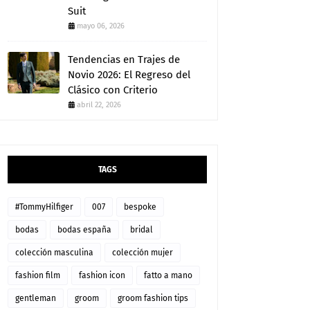
Suit
mayo 06, 2026
Tendencias en Trajes de
Novio 2026: El Regreso del
Clásico con Criterio
abril 22, 2026
TAGS
#TommyHilfiger
007
bespoke
bodas
bodas españa
bridal
colección masculina
colección mujer
fashion film
fashion icon
fatto a mano
gentleman
groom
groom fashion tips