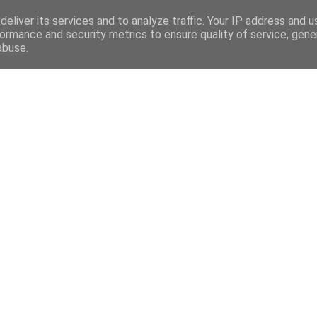
eliver its services and to analyze traffic. Your IP address and 
ormance and security metrics to ensure quality of service, gen
abuse.
Mega Menu