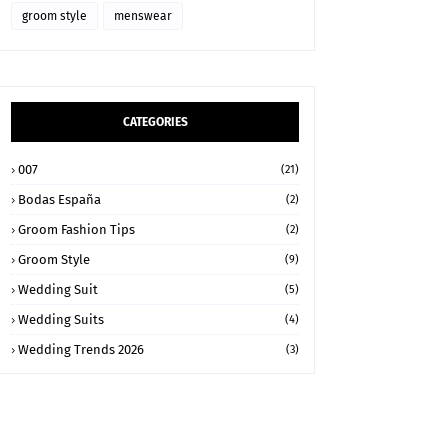
groom style
menswear
CATEGORIES
007
(21)
Bodas España
(2)
Groom Fashion Tips
(2)
Groom Style
(9)
Wedding Suit
(5)
Wedding Suits
(4)
Wedding Trends 2026
(3)