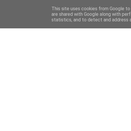
Home
Sobre mi
Contact
This site uses cookies from Google to d
are shared with Google along with perf
statistics, and to detect and address 
Home
Features
Menciones