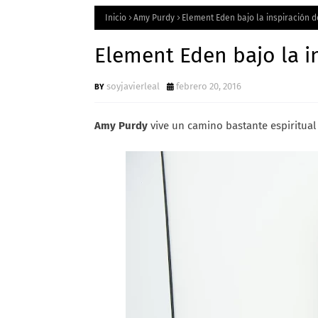
Inicio
Amy Purdy
Element Eden bajo la inspiración 
Element Eden bajo la i
soyjavierleal
febrero 20, 2016
Amy Purdy
vive un camino bastante espiritual 