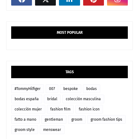
MOST POPULAR
TAGS
#TommyHilfiger
007
bespoke
bodas
bodas españa
bridal
colección masculina
colección mujer
fashion film
fashion icon
fatto a mano
gentleman
groom
groom fashion tips
groom style
menswear