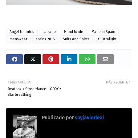
Angel Infantes
calzado
Hand Made
Made in Spain
menswear
spring 2016
Suits and Shirts
XL Xtralight
MÁS ANTIGUA
MÁS RECIENTE
Beatbox + Streetdance + GEOX =
Starbreathing
Publicado por
soyjavierleal