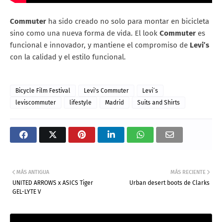
Commuter
ha sido creado no solo para montar en bicicleta
sino como una nueva forma de vida. El look
Commuter
es
funcional e innovador, y mantiene el compromiso de
Levi’s
con la calidad y el estilo funcional.
Bicycle Film Festival
Levi's Commuter
Levi´s
leviscommuter
lifestyle
Madrid
Suits and Shirts
MÁS ANTIGUA
MÁS RECIENTE
UNITED ARROWS x ASICS Tiger
Urban desert boots de Clarks
GEL-LYTE V