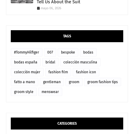
Tell Us About the Suit
mayo 06, 2026
TAGS
#TommyHilfiger
007
bespoke
bodas
bodas españa
bridal
colección masculina
colección mujer
fashion film
fashion icon
fatto a mano
gentleman
groom
groom fashion tips
groom style
menswear
CATEGORIES