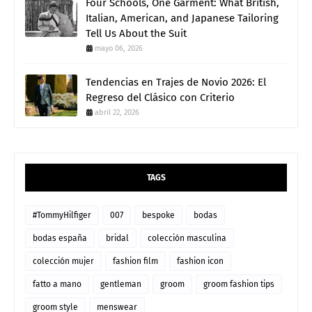
Four Schools, One Garment: What British,
Italian, American, and Japanese Tailoring
Tell Us About the Suit
mayo 06, 2026
Tendencias en Trajes de Novio 2026: El
Regreso del Clásico con Criterio
abril 22, 2026
TAGS
#TommyHilfiger
007
bespoke
bodas
bodas españa
bridal
colección masculina
colección mujer
fashion film
fashion icon
fatto a mano
gentleman
groom
groom fashion tips
groom style
menswear