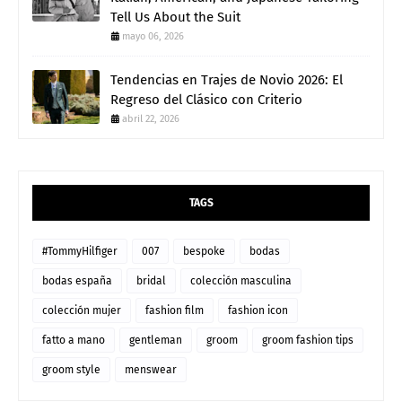
Tell Us About the Suit
mayo 06, 2026
Tendencias en Trajes de Novio 2026: El
Regreso del Clásico con Criterio
abril 22, 2026
TAGS
#TommyHilfiger
007
bespoke
bodas
bodas españa
bridal
colección masculina
colección mujer
fashion film
fashion icon
fatto a mano
gentleman
groom
groom fashion tips
groom style
menswear