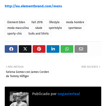
http://eu.elementbrand.com/mens
Element Eden
Fall 2016
lifestyle
moda hombre
moda masculina
skate
sportstyle
sportwear
sporty-chic
Suits and Shirts
MÁS ANTIGUA
MÁS RECIENTE
Selena Gomez con James Corden
de Tommy Hilfiger
Publicado por
soyjavierleal