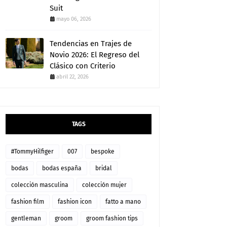
Suit
mayo 06, 2026
Tendencias en Trajes de
Novio 2026: El Regreso del
Clásico con Criterio
abril 22, 2026
TAGS
#TommyHilfiger
007
bespoke
bodas
bodas españa
bridal
colección masculina
colección mujer
fashion film
fashion icon
fatto a mano
gentleman
groom
groom fashion tips