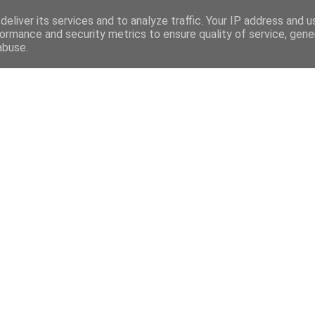
eliver its services and to analyze traffic. Your IP address and 
ormance and security metrics to ensure quality of service, gen
abuse.
Mega Menu