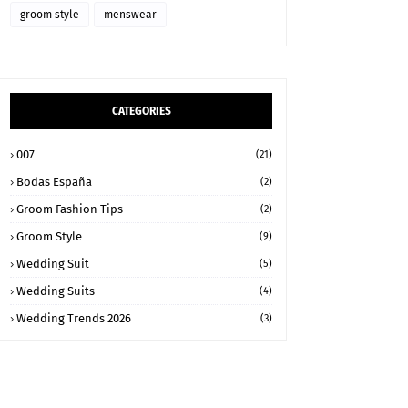
groom style
menswear
CATEGORIES
007
(21)
Bodas España
(2)
Groom Fashion Tips
(2)
Groom Style
(9)
Wedding Suit
(5)
Wedding Suits
(4)
Wedding Trends 2026
(3)