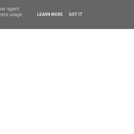
user-agent
erate usage
LEARN MORE
GOT IT