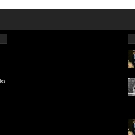
les
r