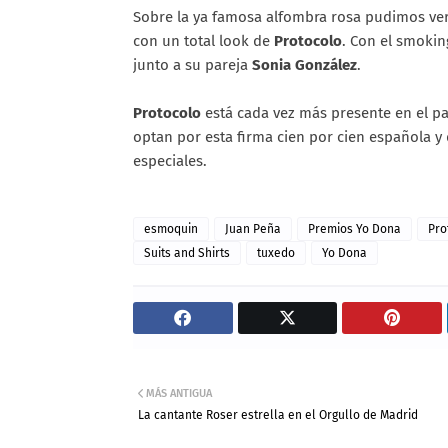
Sobre la ya famosa alfombra rosa pudimos ver
con un total look de
Protocolo
. Con el smoki
junto a su pareja
Sonia González
.
Protocolo
está cada vez más presente en el p
optan por esta firma cien por cien española y 
especiales.
esmoquin
Juan Peña
Premios Yo Dona
Pro
Suits and Shirts
tuxedo
Yo Dona
MÁS ANTIGUA
La cantante Roser estrella en el Orgullo de Madrid