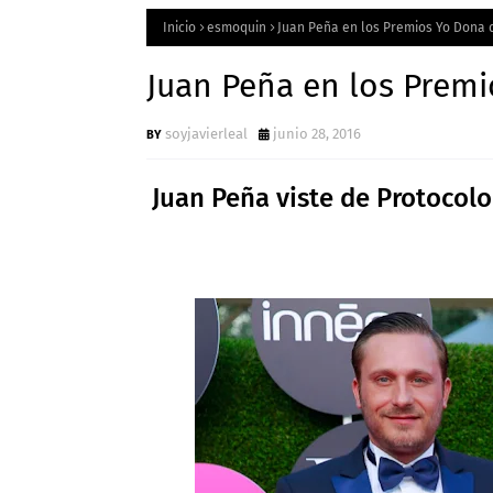
Inicio
esmoquin
Juan Peña en los Premios Yo Dona 
Juan Peña en los Premi
soyjavierleal
junio 28, 2016
Juan Peña viste de Protocolo