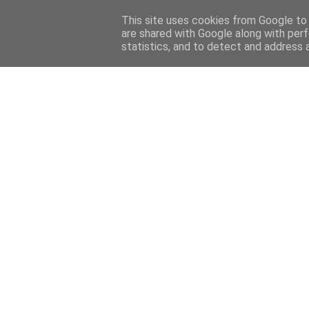
Home
Sobre mi
Contact
This site uses cookies from Google to d
are shared with Google along with perf
statistics, and to detect and address 
Home
Features
Menciones