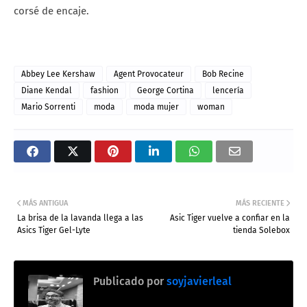
corsé de encaje.
Abbey Lee Kershaw
Agent Provocateur
Bob Recine
Diane Kendal
fashion
George Cortina
lencería
Mario Sorrenti
moda
moda mujer
woman
MÁS ANTIGUA
MÁS RECIENTE
La brisa de la lavanda llega a las
Asic Tiger vuelve a confiar en la
Asics Tiger Gel-Lyte
tienda Solebox
Publicado por
soyjavierleal