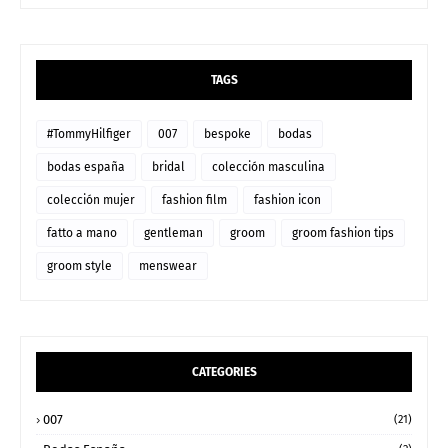
TAGS
#TommyHilfiger
007
bespoke
bodas
bodas españa
bridal
colección masculina
colección mujer
fashion film
fashion icon
fatto a mano
gentleman
groom
groom fashion tips
groom style
menswear
CATEGORIES
007
(21)