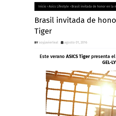
Inicio
Asics Lifestyle
Brasil invitada de honor en la 
Brasil invitada de hono
Tiger
soyjavierleal
agosto 01, 2016
Este verano
ASICS Tiger
presenta e
GEL-LY