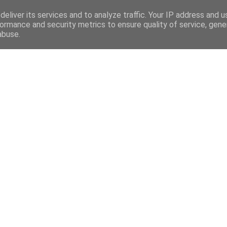
eliver its services and to analyze traffic. Your IP address and 
ormance and security metrics to ensure quality of service, gen
abuse.
Mega Menu