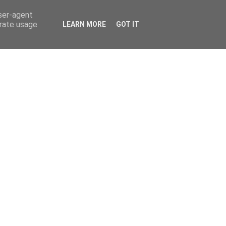
user-agent
erate usage
LEARN MORE
GOT IT