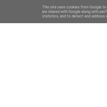
Home
Sobre mi
Contact
This site uses cookies from Google to d
are shared with Google along with perf
statistics, and to detect and address 
Home
Features
Menciones