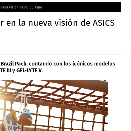
nueva visión de ASICS Tiger
r en la nueva visión de ASICS
l
Brazil Pack
, contando con los icónicos modelos
TE III
y
GEL-LYTE V
.