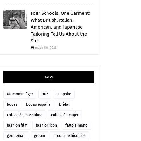
Four Schools, One Garment:
What British, Italian,
American, and Japanese
Tailoring Tell Us About the
Suit
mayo 06, 2026
TAGS
#TommyHilfiger
007
bespoke
bodas
bodas españa
bridal
colección masculina
colección mujer
fashion film
fashion icon
fatto a mano
gentleman
groom
groom fashion tips