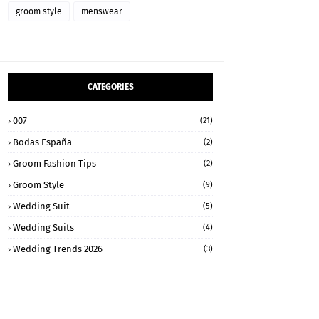
groom style
menswear
CATEGORIES
007
(21)
Bodas España
(2)
Groom Fashion Tips
(2)
Groom Style
(9)
Wedding Suit
(5)
Wedding Suits
(4)
Wedding Trends 2026
(3)