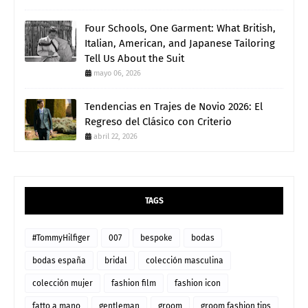
Four Schools, One Garment: What British,
Italian, American, and Japanese Tailoring
Tell Us About the Suit
mayo 06, 2026
Tendencias en Trajes de Novio 2026: El
Regreso del Clásico con Criterio
abril 22, 2026
TAGS
#TommyHilfiger
007
bespoke
bodas
bodas españa
bridal
colección masculina
colección mujer
fashion film
fashion icon
fatto a mano
gentleman
groom
groom fashion tips