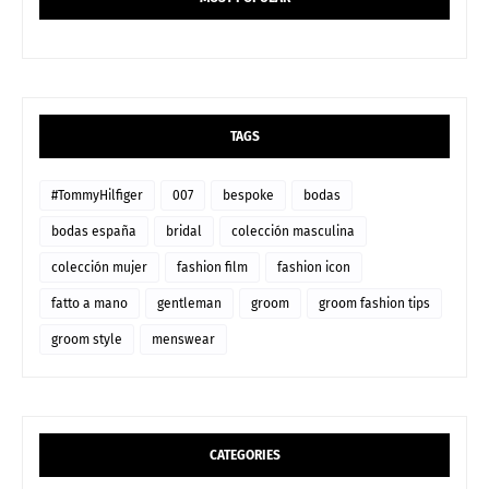
TAGS
#TommyHilfiger
007
bespoke
bodas
bodas españa
bridal
colección masculina
colección mujer
fashion film
fashion icon
fatto a mano
gentleman
groom
groom fashion tips
groom style
menswear
CATEGORIES