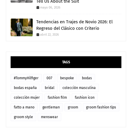
Tell Us About the Suit
mayo 06, 2026
Tendencias en Trajes de Novio 2026: El
Regreso del Clásico con Criterio
abril 22, 2026
TAGS
#TommyHilfiger
007
bespoke
bodas
bodas españa
bridal
colección masculina
colección mujer
fashion film
fashion icon
fatto a mano
gentleman
groom
groom fashion tips
groom style
menswear