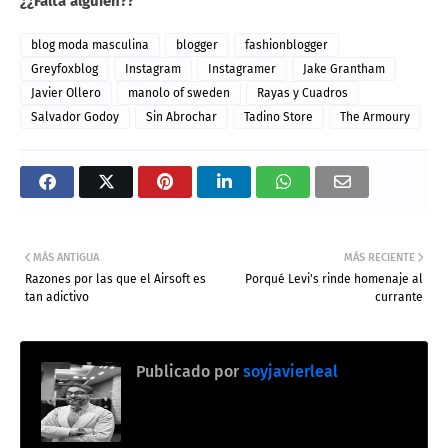
¿¿Falta alguien??
blog moda masculina
blogger
fashionblogger
Greyfoxblog
Instagram
Instagramer
Jake Grantham
Javier Ollero
manolo of sweden
Rayas y Cuadros
Salvador Godoy
Sin Abrochar
Tadino Store
The Armoury
MÁS ANTIGUA
MÁS RECIENTE
Razones por las que el Airsoft es
Porqué Levi's rinde homenaje al
tan adictivo
currante
Publicado por
soyjavierleal